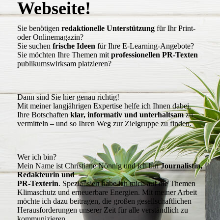
Webseite!
Sie benötigen
redaktionelle Unterstützung
für Ihr Print-
oder Onlinemagazin?
Sie suchen
frische Ideen
für Ihre E-Learning-Angebote?
Sie möchten Ihre Themen mit
professionellen PR-Texten
publikumswirksam platzieren?
Dann sind Sie hier genau richtig!
Mit meiner langjährigen Expertise helfe ich Ihnen dabei,
Ihre Botschaften
klar
, informativ und unterhaltsam
zu
vermitteln – und so Ihren Weg zur Zielgruppe zu finden.
Wer ich bin?
Mein Name ist Christiane Nönnig und ich bin
Journalistin,
Redakteurin und
PR-Texterin
. Spezialisiert habe ich mich auf die Themen
Klimaschutz und erneuerbare Energien. Mit meiner Arbeit
möchte ich dazu beitragen, die großen gesellschaftlichen
Herausforderungen unserer Zeit für alle verständlich zu
kommunizieren.